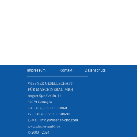
Impressum
Kontakt
Datenschutz
_________________________________
WISSNER GESELLSCHAFT
FÜR MASCHINEBAU MBH
August-Spindler-Str. 14
37079 Göttingen
Tel: +49 (0) 551 / 50 508-0
Fax: +49 (0) 551 / 50 508-90
E-Mail:
info@wissner-cnc.com
www.wissner-gmbh.de
© 2003 - 2024